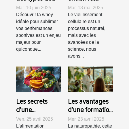
whey pour
compléments
Mar. 10 juin 2025
Mar. 13 mai 2025
optimiser votre
alimentaires
Découvrir la whey
Le vieillissement
entraînement
pour le
idéale pour sublimer
cellulaire est un
rajeunissement
vos performances
processus naturel,
sportives est un enjeu
mais avec les
cellulaire
majeur pour
avancées de la
quiconque...
science, nous
avons...
Les secrets
Les avantages
d'une
d'une formation
alimentation
hybride en
Ven. 25 avril 2025
Mer. 23 avril 2025
équilibrée pour
naturopathie
L'alimentation
La naturopathie, cette