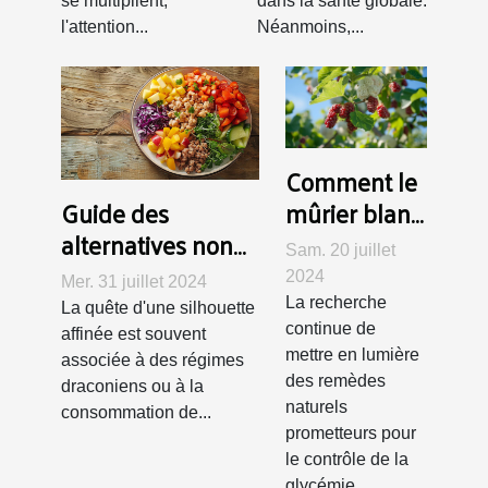
se multiplient,
dans la santé globale.
l'attention...
Néanmoins,...
Comment le
mûrier blanc
Guide des
peut aider à
alternatives non
Sam. 20 juillet
réguler la
médicamenteuses
2024
Mer. 31 juillet 2024
glycémie
pour maigrir
La recherche
La quête d'une silhouette
efficacement
continue de
affinée est souvent
mettre en lumière
associée à des régimes
des remèdes
draconiens ou à la
naturels
consommation de...
prometteurs pour
le contrôle de la
glycémie...