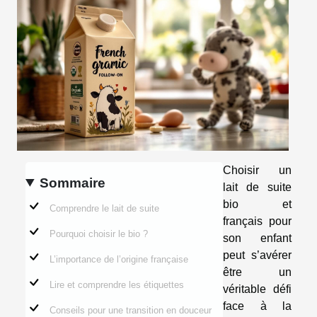
Choisir un
Sommaire
lait de suite
bio et
Comprendre le lait de suite
français pour
Pourquoi choisir le bio ?
son enfant
peut s’avérer
L’importance de l’origine française
être un
Lire et comprendre les étiquettes
véritable défi
face à la
Conseils pour une transition en douceur