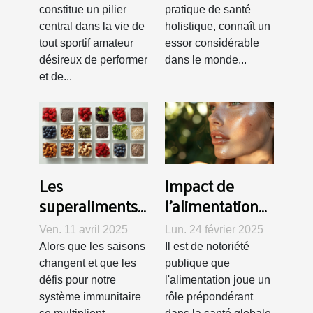
les sportifs
constitue un pilier
pratique de santé
amateurs
central dans la vie de
holistique, connaît un
tout sportif amateur
essor considérable
désireux de performer
dans le monde...
et de...
Les
Impact de
superaliments
l'alimentation
à intégrer dans
sur la santé de
Ven. 11 avril 2025
Lun. 24 février 2025
votre régime
la peau et la
Alors que les saisons
Il est de notoriété
pour booster
réduction de la
changent et que les
publique que
votre immunité
granulosité
défis pour notre
l'alimentation joue un
système immunitaire
rôle prépondérant