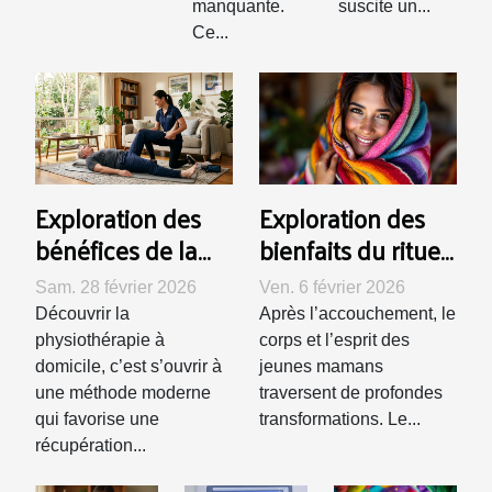
manquante.
suscite un...
Ce...
Exploration des
Exploration des
bénéfices de la
bienfaits du rituel
physiothérapie à
Rebozo pour les
Sam. 28 février 2026
Ven. 6 février 2026
domicile pour la
jeunes mamans
Découvrir la
Après l’accouchement, le
récupération
physiothérapie à
corps et l’esprit des
rapide
domicile, c’est s’ouvrir à
jeunes mamans
une méthode moderne
traversent de profondes
qui favorise une
transformations. Le...
récupération...