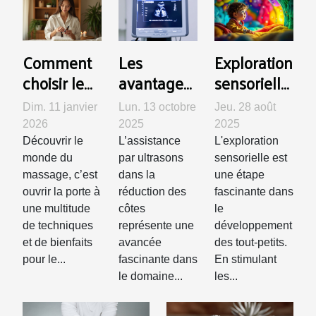
Comment
Les
Exploration
choisir le
avantages
sensorielle
type de
de
: activités
Dim. 11 janvier
Lun. 13 octobre
Jeu. 28 août
massage
l'assistance
pour
2026
2025
2025
adapté à
par
stimuler
Découvrir le
L’assistance
L'exploration
vos
ultrasons
les cinq
monde du
par ultrasons
sensorielle est
massage, c’est
dans la
une étape
besoins ?
dans la
sens chez
ouvrir la porte à
réduction des
fascinante dans
réduction
les tout-
une multitude
côtes
le
des côtes
petits
de techniques
représente une
développement
et de bienfaits
avancée
des tout-petits.
pour le...
fascinante dans
En stimulant
le domaine...
les...