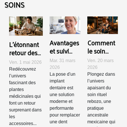
SOINS
Avantages
Comment
L’étonnant
et suivi
le soin
retour des
après la
rituel
plantes
Mar. 31 mars
Ven. 20 mars
Ven. 1 mai 2026
pose d'un
rebozo
médicinales
2026
2026
Redécouvrez
implant
favorise le
dans les
La pose d'un
Plongez dans
l’univers
dentaire
bien-être
implant
l’univers
accessoires
fascinant des
dentaire est
apaisant du
et la
plantes
pour
une solution
soin rituel
médicinales qui
détente ?
fumeurs
moderne et
rebozo, une
font un retour
performante
pratique
surprenant dans
pour remplacer
ancestrale
les
une dent
mexicaine qui
accessoires...