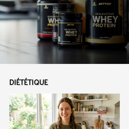
objectifs, à vos attentes, et à votre style de vie.
Comprendre la whey protéine La whey protéine
représente l’une des protéines du lait les mieux
valorisées en nutrition sportive, notamment pour les
adeptes de musculation. Obtenue lors de la
fabrication du fromage, la whey est extraite du
lactosérum, une fraction liquide du lait séparée de la
caséine. Ce processus garantit une forte
concentration en acides aminés essentiels,...
DIÉTÉTIQUE