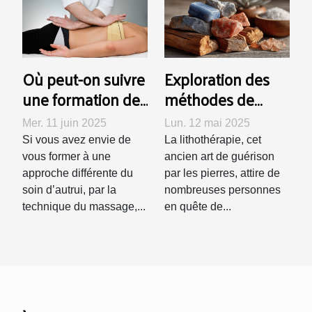
Où peut-on suivre
Exploration des
une formation de
méthodes de
rebouteux à
purification et de
Mer. 11 juin 2025
Lun. 12 mai 2025
Lausanne ?
recharge des
Si vous avez envie de
La lithothérapie, cet
pierres en
vous former à une
ancien art de guérison
lithothérapie
approche différente du
par les pierres, attire de
soin d’autrui, par la
nombreuses personnes
technique du massage,...
en quête de...