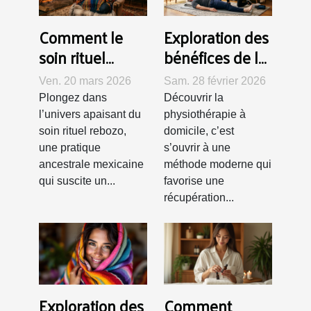
Comment le
Exploration des
soin rituel
bénéfices de la
rebozo favorise
physiothérapie
Ven. 20 mars 2026
Sam. 28 février 2026
le bien-être et
à domicile pour
Plongez dans
Découvrir la
la détente ?
la récupération
l’univers apaisant du
physiothérapie à
rapide
soin rituel rebozo,
domicile, c’est
une pratique
s’ouvrir à une
ancestrale mexicaine
méthode moderne qui
qui suscite un...
favorise une
récupération...
Exploration des
Comment