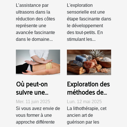
dans la
stimuler les
L’assistance par
L'exploration
réduction des
cinq sens chez
ultrasons dans la
sensorielle est une
côtes
les tout-petits
réduction des côtes
étape fascinante dans
représente une
le développement
avancée fascinante
des tout-petits. En
dans le domaine...
stimulant les...
Où peut-on
Exploration des
suivre une
méthodes de
formation de
purification et
Mer. 11 juin 2025
Lun. 12 mai 2025
rebouteux à
de recharge
Si vous avez envie de
La lithothérapie, cet
Lausanne ?
des pierres en
vous former à une
ancien art de
lithothérapie
approche différente
guérison par les