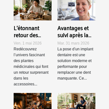
L’étonnant
Avantages et
retour des
suivi après la
plantes
pose d'un
Ven. 1 mai 2026
Mar. 31 mars 2026
médicinales
implant
Redécouvrez
La pose d'un implant
dans les
dentaire
l’univers fascinant
dentaire est une
accessoires
des plantes
solution moderne et
médicinales qui font
performante pour
pour fumeurs
un retour surprenant
remplacer une dent
dans les
manquante. Ce...
accessoires...