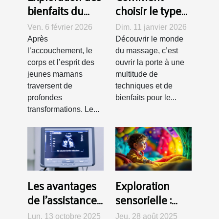
bienfaits du
choisir le type
rituel Rebozo
de massage
Ven. 6 février 2026
Dim. 11 janvier 2026
pour les jeunes
adapté à vos
Après
Découvrir le monde
mamans
besoins ?
l’accouchement, le
du massage, c’est
corps et l’esprit des
ouvrir la porte à une
jeunes mamans
multitude de
traversent de
techniques et de
profondes
bienfaits pour le...
transformations. Le...
Les avantages
Exploration
de l'assistance
sensorielle :
par ultrasons
activités pour
Lun. 13 octobre 2025
Jeu. 28 août 2025