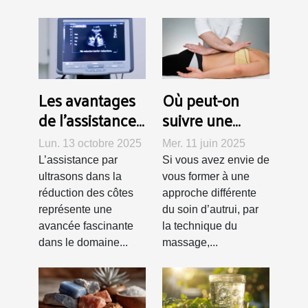
Les avantages
Où peut-on
de l'assistance
suivre une
par ultrasons
formation de
Lun. 13 octobre 2025
Mer. 11 juin 2025
dans la
rebouteux à
L’assistance par
Si vous avez envie de
réduction des
Lausanne ?
ultrasons dans la
vous former à une
côtes
réduction des côtes
approche différente
représente une
du soin d’autrui, par
avancée fascinante
la technique du
dans le domaine...
massage,...