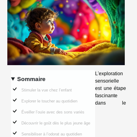
L'exploration
Sommaire
sensorielle
est une étape
Stimuler la vue chez l’enfant
fascinante
Explorer le toucher au quotidien
dans le
Éveiller l’ouïe avec des sons variés
Découvrir le goût dès le plus jeune âge
Sensibiliser à l’odorat au quotidien