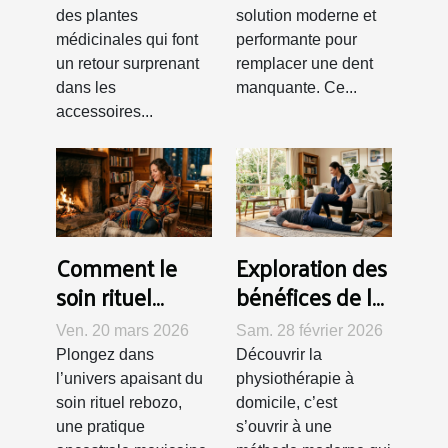
accessoires
des plantes
solution moderne et
médicinales qui font
performante pour
pour fumeurs
un retour surprenant
remplacer une dent
dans les
manquante. Ce...
accessoires...
Comment le
Exploration des
soin rituel
bénéfices de la
rebozo favorise
physiothérapie
Ven. 20 mars 2026
Sam. 28 février 2026
le bien-être et
à domicile pour
Plongez dans
Découvrir la
la détente ?
la récupération
l’univers apaisant du
physiothérapie à
rapide
soin rituel rebozo,
domicile, c’est
une pratique
s’ouvrir à une