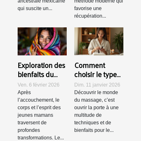
ancestrale mexicaine
méthode moderne qui
qui suscite un...
favorise une
récupération...
Exploration des
Comment
bienfaits du
choisir le type
rituel Rebozo
de massage
Ven. 6 février 2026
Dim. 11 janvier 2026
pour les jeunes
adapté à vos
Après
Découvrir le monde
mamans
besoins ?
l’accouchement, le
du massage, c’est
corps et l’esprit des
ouvrir la porte à une
jeunes mamans
multitude de
traversent de
techniques et de
profondes
bienfaits pour le...
transformations. Le...