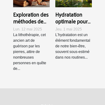
Exploration des
Hydratation
méthodes de
optimale pour
purification et
une santé de
Lun. 12 mai 2025
Jeu. 1 mai 2025
de recharge
fer Secrets et
La lithothérapie, cet
L'hydratation est un
des pierres en
bienfaits d'une
ancien art de
élément fondamental
lithothérapie
bonne
guérison par les
de notre bien-être,
pierres, attire de
souvent sous-estimé
hydratation
nombreuses
dans nos routines...
quotidienne
personnes en quête
de...