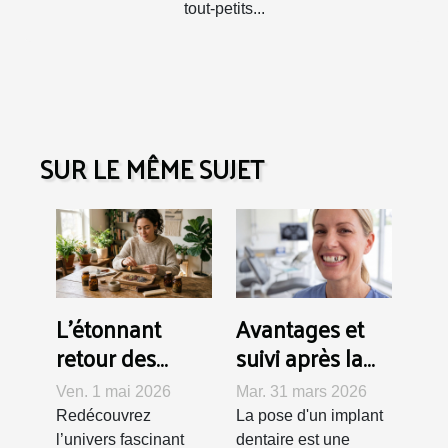
tout-petits...
SUR LE MÊME SUJET
L’étonnant
Avantages et
retour des
suivi après la
plantes
pose d'un
Ven. 1 mai 2026
Mar. 31 mars 2026
médicinales
implant
Redécouvrez
La pose d'un implant
dans les
dentaire
l’univers fascinant
dentaire est une