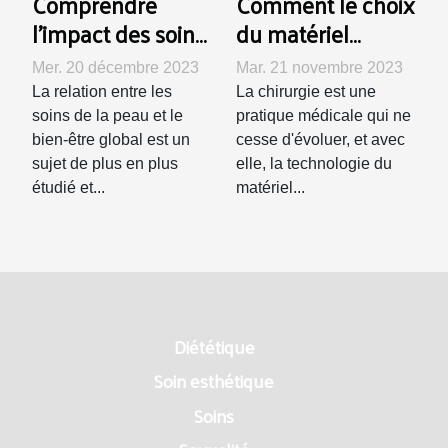
Comprendre
Comment le choix
l'impact des soins
du matériel
de la peau sur
opératoire
Mer. 20 décembre 2023
Mar. 21 novembre 2023
notre bien-être
impacte la
La relation entre les
La chirurgie est une
général
récupération des
soins de la peau et le
pratique médicale qui ne
patients après
bien-être global est un
cesse d'évoluer, et avec
sujet de plus en plus
elle, la technologie du
chirurgie
étudié et...
matériel...
Diététique
Soin esthétique
Soins