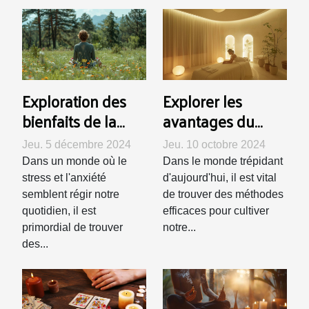
Exploration des
Explorer les
bienfaits de la
avantages du
sophrologie, de
shiatsu pour la
Jeu. 5 décembre 2024
Jeu. 10 octobre 2024
l'hypnose et de la
relaxation et
Dans un monde où le
Dans le monde trépidant
cohérence
l'énergie
stress et l'anxiété
d'aujourd'hui, il est vital
cardiaque
semblent régir notre
de trouver des méthodes
quotidien, il est
efficaces pour cultiver
primordial de trouver
notre...
des...