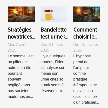
Stratégies
Bandelette
Comment
novatrices
test urine :
choisir le
pour
un outil
bon
Mer. 2 avril
Ven. 21 mars
Dim. 16 février
améliorer
simple
praticien
2025
2025
2025
votre
pour
pour des
Le sommeil est
Il y a quelques
L'hypnose
qualité de
surveiller
séances
un pilier de
années, l'idée
prend de
notre bien-être,
d'analyser soi-
l'ampleur
sommeil
sa santé à
d'hypnose
pourtant
même son
comme
domicile
adaptées
souvent
urine chez soi
pratique
négligé dans
aurait semblé
thérapeutique
nos sociétés
réservée aux...
et avec son
modernes en...
essor, le choix
d'un praticien...