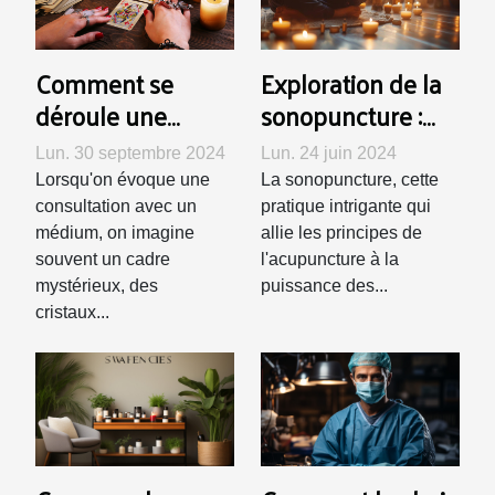
Comment se
Exploration de la
déroule une
sonopuncture :
consultation avec
intégration des
Lun. 30 septembre 2024
Lun. 24 juin 2024
un médium ?
diapasons
Lorsqu'on évoque une
La sonopuncture, cette
thérapeutiques
consultation avec un
pratique intrigante qui
dans les pratiques
médium, on imagine
allie les principes de
souvent un cadre
l'acupuncture à la
de bien-être
mystérieux, des
puissance des...
traditionnelles
cristaux...