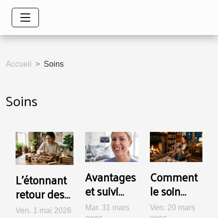
Accueil
Soins
Soins
Avantages
Comment
L’étonnant
et suivi
le soin
retour des
après la
rituel
plantes
Mar. 31 mars
Ven. 20 mars
Ven. 1 mai 2026