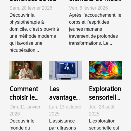
physiothérapie à
Rebozo pour les
Sam. 28 février 2026
Ven. 6 février 2026
domicile pour la
jeunes mamans
Découvrir la
Après l’accouchement, le
récupération
physiothérapie à
corps et l’esprit des
rapide
domicile, c’est s’ouvrir à
jeunes mamans
une méthode moderne
traversent de profondes
qui favorise une
transformations. Le...
récupération...
Comment
Les
Exploration
choisir le
avantages
sensorielle
type de
de
: activités
Dim. 11 janvier
Lun. 13 octobre
Jeu. 28 août
massage
l'assistance
pour
2026
2025
2025
adapté à
par
stimuler
Découvrir le
L’assistance
L'exploration
vos
ultrasons
les cinq
monde du
par ultrasons
sensorielle est