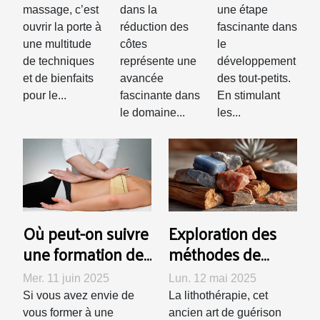
massage, c’est
dans la
une étape
besoins ?
dans la
sens chez
ouvrir la porte à
réduction des
fascinante dans
réduction
les tout-
une multitude
côtes
le
des côtes
petits
de techniques
représente une
développement
et de bienfaits
avancée
des tout-petits.
pour le...
fascinante dans
En stimulant
le domaine...
les...
Où peut-on suivre
Exploration des
une formation de
méthodes de
rebouteux à
purification et de
Mer. 11 juin 2025
Lun. 12 mai 2025
Lausanne ?
recharge des
Si vous avez envie de
La lithothérapie, cet
pierres en
vous former à une
ancien art de guérison