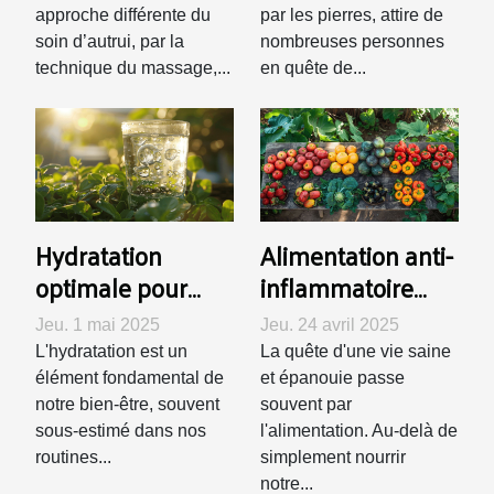
lithothérapie
approche différente du
par les pierres, attire de
soin d’autrui, par la
nombreuses personnes
technique du massage,...
en quête de...
Hydratation
Alimentation anti-
optimale pour
inflammatoire
une santé de fer
Secrets d'une
Jeu. 1 mai 2025
Jeu. 24 avril 2025
Secrets et
diète qui protège
L'hydratation est un
La quête d'une vie saine
bienfaits d'une
votre santé
élément fondamental de
et épanouie passe
bonne
notre bien-être, souvent
souvent par
sous-estimé dans nos
l'alimentation. Au-delà de
hydratation
routines...
simplement nourrir
quotidienne
notre...