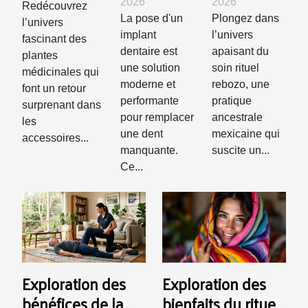
pose d'un
rebozo
médicinales
2026
2026
Redécouvrez
implant
favorise le
dans les
La pose d'un
Plongez dans
l’univers
dentaire
bien-être
implant
l’univers
accessoires
fascinant des
dentaire est
apaisant du
et la
plantes
pour
une solution
soin rituel
médicinales qui
détente ?
fumeurs
moderne et
rebozo, une
font un retour
performante
pratique
surprenant dans
pour remplacer
ancestrale
les
une dent
mexicaine qui
accessoires...
manquante.
suscite un...
Ce...
Exploration des
Exploration des
bénéfices de la
bienfaits du rituel