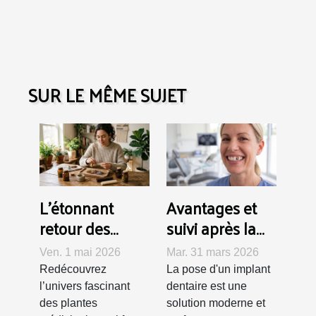
SUR LE MÊME SUJET
L’étonnant
Avantages et
retour des
suivi après la
plantes
pose d'un
Ven. 1 mai 2026
Mar. 31 mars 2026
médicinales
implant
Redécouvrez
La pose d'un implant
dans les
dentaire
l’univers fascinant
dentaire est une
accessoires
des plantes
solution moderne et