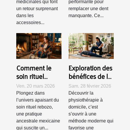
médicinales qui font
performante pour
pour fumeurs
un retour surprenant
remplacer une dent
dans les
manquante. Ce...
accessoires...
Comment le
Exploration des
soin rituel
bénéfices de la
rebozo favorise
physiothérapie
Ven. 20 mars 2026
Sam. 28 février 2026
le bien-être et
à domicile pour
Plongez dans
Découvrir la
la détente ?
la récupération
l’univers apaisant du
physiothérapie à
rapide
soin rituel rebozo,
domicile, c’est
une pratique
s’ouvrir à une
ancestrale mexicaine
méthode moderne qui
qui suscite un...
favorise une