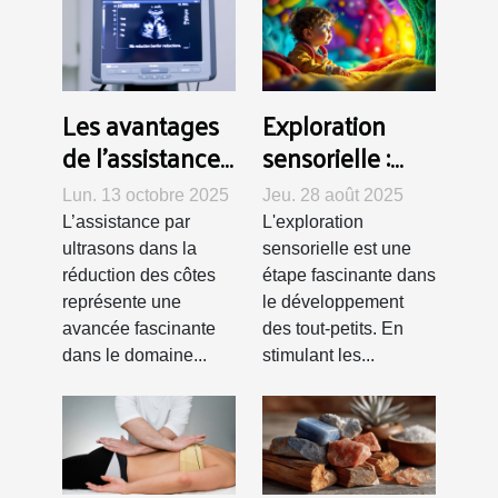
Les avantages
Exploration
de l'assistance
sensorielle :
par ultrasons
activités pour
Lun. 13 octobre 2025
Jeu. 28 août 2025
dans la
stimuler les
L’assistance par
L'exploration
réduction des
cinq sens chez
ultrasons dans la
sensorielle est une
côtes
les tout-petits
réduction des côtes
étape fascinante dans
représente une
le développement
avancée fascinante
des tout-petits. En
dans le domaine...
stimulant les...