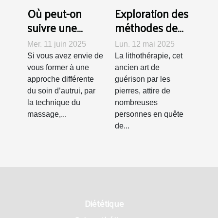
Où peut-on
Exploration des
suivre une
méthodes de
formation de
purification et
Mer. 11 juin 2025
Lun. 12 mai 2025
rebouteux à
de recharge
Si vous avez envie de
La lithothérapie, cet
Lausanne ?
des pierres en
vous former à une
ancien art de
lithothérapie
approche différente
guérison par les
du soin d’autrui, par
pierres, attire de
la technique du
nombreuses
massage,...
personnes en quête
de...
Diététique