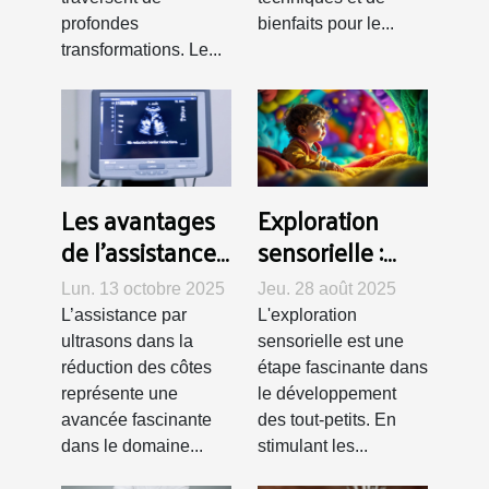
profondes
bienfaits pour le...
transformations. Le...
Les avantages
Exploration
de l'assistance
sensorielle :
par ultrasons
activités pour
Lun. 13 octobre 2025
Jeu. 28 août 2025
dans la
stimuler les
L’assistance par
L'exploration
réduction des
cinq sens chez
ultrasons dans la
sensorielle est une
côtes
les tout-petits
réduction des côtes
étape fascinante dans
représente une
le développement
avancée fascinante
des tout-petits. En
dans le domaine...
stimulant les...