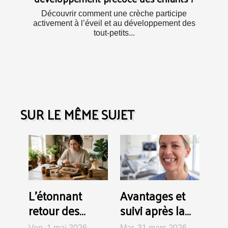
Découvrir comment une crèche participe
activement à l’éveil et au développement des
tout-petits...
SUR LE MÊME SUJET
L’étonnant
Avantages et
retour des
suivi après la
plantes
pose d'un
Ven. 1 mai 2026
Mar. 31 mars 2026