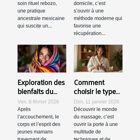
rapide
soin rituel rebozo,
domicile, c’est
une pratique
s’ouvrir à une
ancestrale mexicaine
méthode moderne qui
qui suscite un...
favorise une
récupération...
Exploration des
Comment
bienfaits du
choisir le type
rituel Rebozo
de massage
Ven. 6 février 2026
Dim. 11 janvier 2026
pour les jeunes
adapté à vos
Après
Découvrir le monde
mamans
besoins ?
l’accouchement, le
du massage, c’est
corps et l’esprit des
ouvrir la porte à une
jeunes mamans
multitude de
traversent de
techniques et de