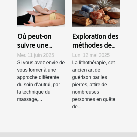
Où peut-on
Exploration des
suivre une
méthodes de
formation de
purification et
Mer. 11 juin 2025
Lun. 12 mai 2025
rebouteux à
de recharge
Si vous avez envie de
La lithothérapie, cet
Lausanne ?
des pierres en
vous former à une
ancien art de
lithothérapie
approche différente
guérison par les
du soin d’autrui, par
pierres, attire de
la technique du
nombreuses
massage,...
personnes en quête
de...