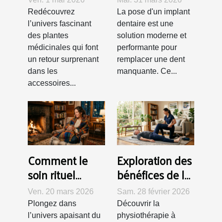
médicinales
implant
Redécouvrez
La pose d'un implant
dans les
dentaire
l’univers fascinant
dentaire est une
accessoires
des plantes
solution moderne et
médicinales qui font
performante pour
pour fumeurs
un retour surprenant
remplacer une dent
dans les
manquante. Ce...
accessoires...
Comment le
Exploration des
soin rituel
bénéfices de la
rebozo favorise
physiothérapie
Ven. 20 mars 2026
Sam. 28 février 2026
le bien-être et
à domicile pour
Plongez dans
Découvrir la
la détente ?
la récupération
l’univers apaisant du
physiothérapie à