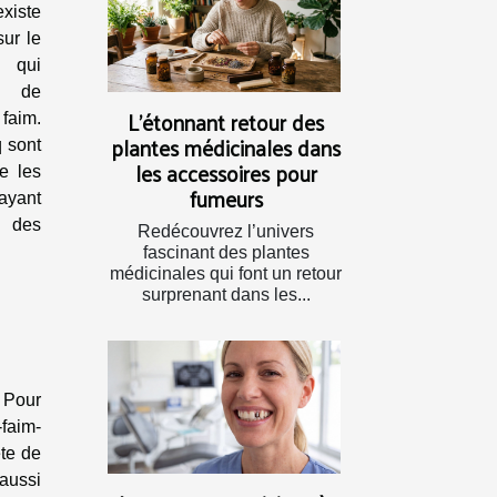
existe
sur le
qui
t de
L’étonnant retour des
faim.
plantes médicinales dans
q sont
les accessoires pour
e les
fumeurs
yant
des
Redécouvrez l’univers
fascinant des plantes
médicinales qui font un retour
surprenant dans les...
. Pour
faim-
te de
aussi