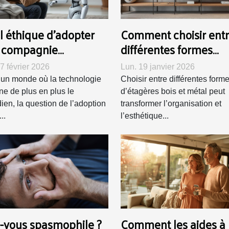
il éthique d'adopter
Comment choisir ent
 compagnie
différentes formes
icielle ?
d'étagères bois et mét
7 février 2026
Lun. 19 janvier 2026
un monde où la technologie
Choisir entre différentes form
ne de plus en plus le
d’étagères bois et métal peut
dien, la question de l’adoption
transformer l’organisation et
..
l’esthétique...
s-vous spasmophile ?
Comment les aides à