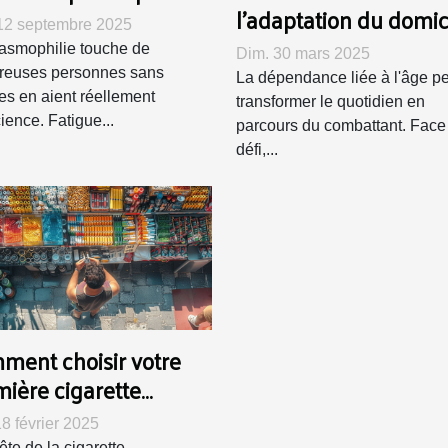
l'adaptation du domic
12 septembre 2025
bénéficient-elles aux
asmophilie touche de
Dim. 30 mars 2025
seniors ?
euses personnes sans
La dépendance liée à l'âge p
les en aient réellement
transformer le quotidien en
ience. Fatigue...
parcours du combattant. Face
défi,...
ment choisir votre
ière cigarette
tronique à petit prix
18 février 2025
ête de la cigarette