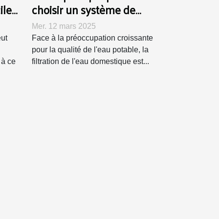
ile
choisir un système de
filtration d'eau
Mer. 12 mars 2025
domestique
eut
Face à la préoccupation croissante
pour la qualité de l'eau potable, la
 à ce
filtration de l'eau domestique est...