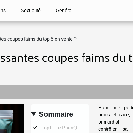
ins
Sexualité
Général
tes coupes faims du top 5 en vente ?
issantes coupes faims du t
Pour une per
Sommaire
poids efficace, 
primordia
Top1 : Le PhenQ
contrôler sa 