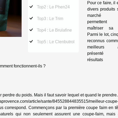
Pour ce faire, il 
Top2 : Le Phen24
divers produits 
marché 
Top3 : Le Trim
permetten
maîtriser sa 
Top4 : Le Brulafine
Parmi le lot, cin
reconnus comm
Top5 : Le Clenbutrol
meilleurs a
présenté 
résultats
omment fonctionnent-ils ?
r perdre du poids. Mais il faut savoir lequel et quand le prendre
aprovence.com/article/sante/845528844835515/meilleur-coupe-
ous correspond. Commençons par la première coupe faim en tê
naturels qui non seulement assurent une coupe-faim, mais 