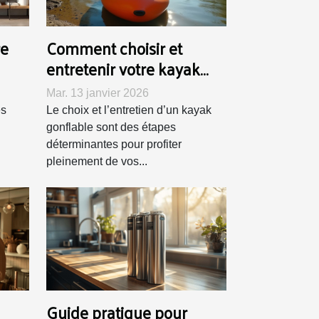
re
Comment choisir et
entretenir votre kayak
al ?
gonflable pour une
Mar. 13 janvier 2026
durabilité maximale ?
es
Le choix et l’entretien d’un kayak
gonflable sont des étapes
déterminantes pour profiter
pleinement de vos...
Guide pratique pour