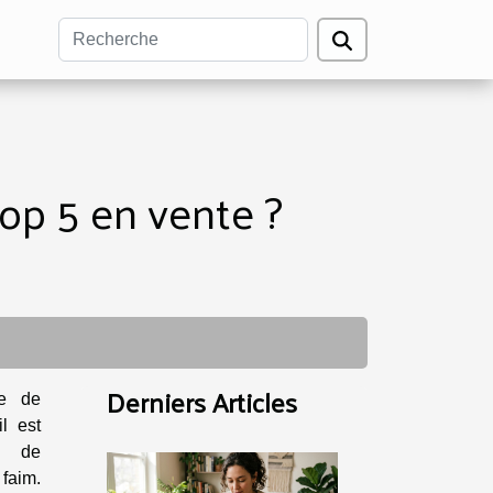
op 5 en vente ?
Derniers Articles
te de
il est
l de
faim.