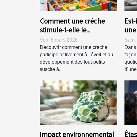
Comment une crèche
Est-
stimule-t-elle le
une
développement précoce
artif
Ven. 6 mars 2026
Sam. 
des enfants ?
Découvrir comment une crèche
Dans 
participe activement à l’éveil et au
façon
développement des tout-petits
quoti
suscite à...
d’une.
Impact environnemental
Ête