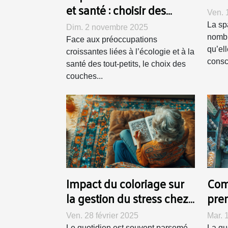
et santé : choisir des
Ven. 
couches durables
La sp
Dim. 2 novembre 2025
nombr
Face aux préoccupations
qu’el
croissantes liées à l’écologie et à la
consc
santé des tout-petits, le choix des
couches...
Impact du coloriage sur
Com
la gestion du stress chez
prem
les personnes âgées
élec
Ven. 28 février 2025
Mar. 
Le quotidien est souvent parsemé
La qu