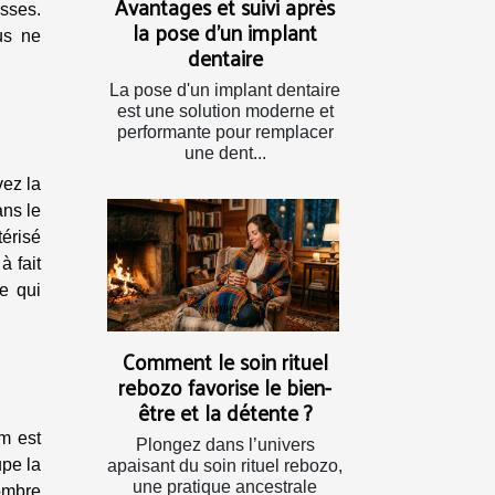
Avantages et suivi après
isses.
la pose d'un implant
us ne
dentaire
La pose d'un implant dentaire
est une solution moderne et
performante pour remplacer
une dent...
vez la
ans le
térisé
à fait
ce qui
Comment le soin rituel
rebozo favorise le bien-
être et la détente ?
im est
Plongez dans l’univers
upe la
apaisant du soin rituel rebozo,
une pratique ancestrale
nombre