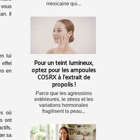
mexicaine qui...
l vous
n. Il
en lui
Pour un teint lumineux,
effet
optez pour les ampoules
ns en
COSRX à l’extrait de
propolis !
Parce que les agressions
extérieures, le stress et les
variations hormonales
fragilisent la peau...
es où
s ont
ctifs.
ter sa