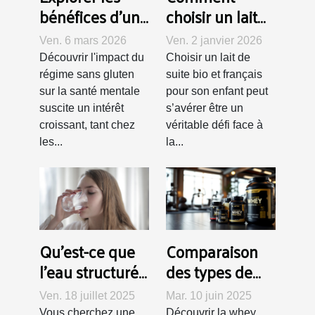
bénéfices d'un
choisir un lait
régime sans
de suite bio et
Ven. 6 mars 2026
Ven. 2 janvier 2026
gluten sur la
français pour
Découvrir l'impact du
Choisir un lait de
santé mentale
votre enfant ?
régime sans gluten
suite bio et français
sur la santé mentale
pour son enfant peut
suscite un intérêt
s’avérer être un
croissant, tant chez
véritable défi face à
les...
la...
Qu'est-ce que
Comparaison
l'eau structurée
des types de
?
whey pour
Ven. 18 juillet 2025
Mar. 10 juin 2025
optimiser votre
Vous cherchez une
Découvrir la whey