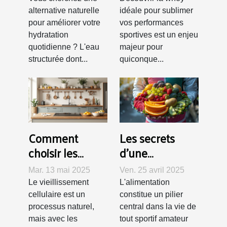
entraînement
alternative naturelle
idéale pour sublimer
pour améliorer votre
vos performances
hydratation
sportives est un enjeu
quotidienne ? L'eau
majeur pour
structurée dont...
quiconque...
Comment
Les secrets
choisir les
d'une
compléments
alimentation
Mar. 13 mai 2025
Ven. 25 avril 2025
alimentaires
équilibrée pour
Le vieillissement
L'alimentation
pour le
les sportifs
cellulaire est un
constitue un pilier
rajeunissement
amateurs
processus naturel,
central dans la vie de
mais avec les
tout sportif amateur
cellulaire