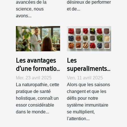
avancées de la
désireux de performer
science, nous
et de...
avons...
Les avantages
Les
d'une formation
superaliments
hybride en
à intégrer dans
Mer. 23 avril 2025
Ven. 11 avril 2025
naturopathie
votre régime
La naturopathie, cette
Alors que les saisons
pour booster
pratique de santé
changent et que les
votre immunité
holistique, connaît un
défis pour notre
essor considérable
système immunitaire
dans le monde...
se multiplient,
l'attention...