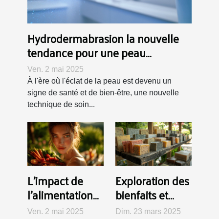
Hydrodermabrasion la nouvelle
tendance pour une peau
éclatante
Ven. 2 mai 2025
À l'ère où l'éclat de la peau est devenu un
signe de santé et de bien-être, une nouvelle
technique de soin...
L'impact de
Exploration des
l'alimentation
bienfaits et
anti-
variétés des
Ven. 2 mai 2025
Dim. 23 mars 2025