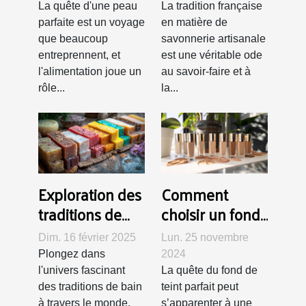
inflammatoire
savons
La quête d'une peau
La tradition française
sur l'acné et les
artisanaux
parfaite est un voyage
en matière de
imperfections
français
que beaucoup
savonnerie artisanale
entreprennent, et
est une véritable ode
cutanées
l'alimentation joue un
au savoir-faire et à
rôle...
la...
Exploration des
Comment
traditions de
choisir un fond
bain mondiales
de teint adapté
Dim. 16 février 2025
Lun. 25 novembre
à travers des
à toutes les
Plongez dans
2024
savons
carnations
l'univers fascinant
La quête du fond de
artisanaux
des traditions de bain
teint parfait peut
à travers le monde,
s’apparenter à une