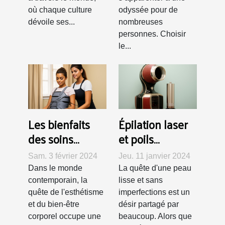
où chaque culture
odyssée pour de
dévoile ses...
nombreuses
personnes. Choisir
le...
Les bienfaits
Épilation laser
des soins
et poils
esthétiques
incarnés : une
Sam. 3 février 2024
Jeu. 11 janvier 2024
pour optimiser
solution
Dans le monde
La quête d'une peau
les résultats
durable
contemporain, la
lisse et sans
d'une gaine
quête de l'esthétisme
imperfections est un
et du bien-être
désir partagé par
amincissante
corporel occupe une
beaucoup. Alors que