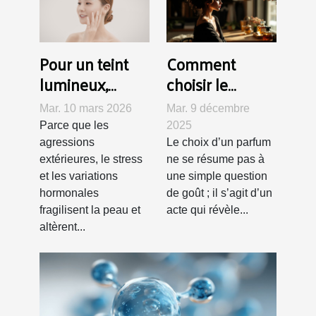
Pour un teint
Comment
lumineux,
choisir le
optez pour les
parfum qui
Mar. 10 mars 2026
Mar. 9 décembre
ampoules
valorise le
Parce que les
2025
COSRX à
mieux votre
agressions
Le choix d’un parfum
l’extrait de
personnalité ?
extérieures, le stress
ne se résume pas à
et les variations
une simple question
propolis !
hormonales
de goût ; il s’agit d’un
fragilisent la peau et
acte qui révèle...
altèrent...